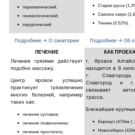
Старая русса (1,3
терапевтический;
Сакское озеро (1,
гинекологический;
Тинаки (0,52%).
хирургический.
Подробнее -> О санатории
Подробнее -> Об о
ЛЕЧЕНИЕ
КАК ПРОЕХ
Лечение грязями действует
г. Яровое Алтай
подобно массажу.
находится в 8 кил
г. Славгорода
Центр яровое успешно
Славгород и г
практикует грязелечение
связывает автом
многих болезней, например
трасса.
таких как:
Ближайшие крупные
лечение суставов;
Барнаул (470км.) ;
лечение позвоночника;
Новосибирск (420к
лечение простатита;