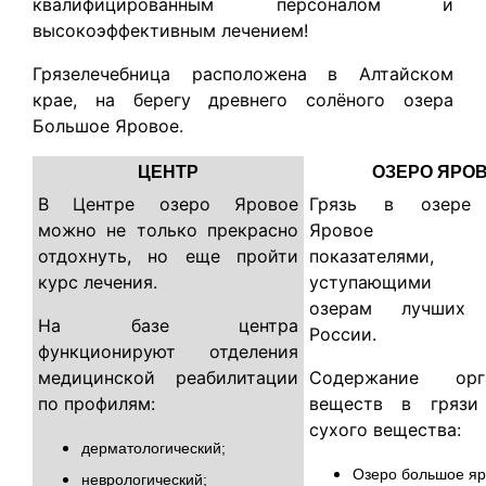
квалифицированным персоналом и
высокоэффективным лечением!
Грязелечебница расположена в Алтайском
крае, на берегу древнего солёного озера
Большое Яровое.
ЦЕНТР
ОЗЕРО ЯРО
В Центре озеро Яровое
Грязь в озере
можно не только прекрасно
Яровое об
отдохнуть, но еще пройти
показателя
курс лечения.
уступающими г
озерам лучших 
На базе центра
России.
функционируют отделения
медицинской реабилитации
Содержание орга
по профилям:
веществ в грязи
сухого вещества:
дерматологический;
Озеро большое яр
неврологический;